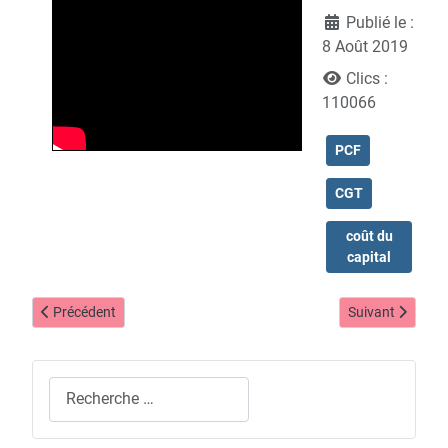
Publié le :
8 Août 2019
Clics :
110066
PCF
CGT
coût du
capital
Article précédent : Université d'été 2019 - Programme
Article suivant 
Précédent
Suivant
Rechercher