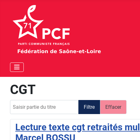
CGT
Saisir partie du titre
Filtre
Effacer
Lecture texte cgt retraités m
Marcel BOSSU