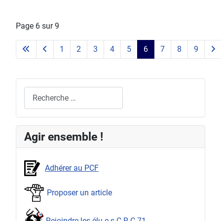
Page 6 sur 9
1
2
3
4
5
6
7
8
9
Rechercher
Agir ensemble !
Adhérer au PCF
Proposer un article
Rejoindre les élu.e.s C.R.C.71