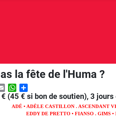
as la fête de l'Huma ?
book
astodon
Email
WhatsApp
Share
€ (45 € si bon de soutien), 3 jour
ADÉ • ADÈLE CASTILLON . ASCENDANT VI
EDDY DE PRETTO • FIANSO . GIMS 