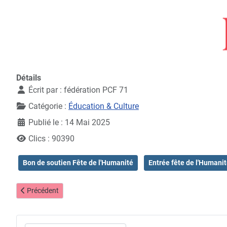
Détails
Écrit par :
fédération PCF 71
Catégorie :
Éducation & Culture
Publié le : 14 Mai 2025
Clics : 90390
Bon de soutien Fête de l'Humanité
Entrée fête de l'Humani
Article précédent : Pour de nouveaux États généraux de la Culture, d
Précédent