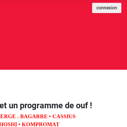
connexion
s et un programme de ouf !
ERGE . BAGARRE • CASSIUS
• HOSHI • KOMPROMAT