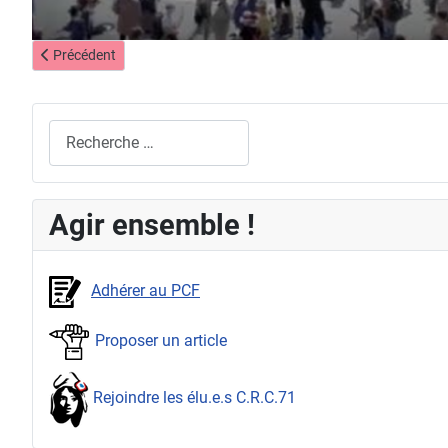
Article précédent : Gueugnon en danger !
Précédent
Rechercher
Agir ensemble !
Adhérer au PCF
Proposer un article
Rejoindre les élu.e.s C.R.C.71