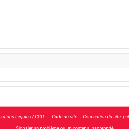
ntions Légales / CGU
- Carte du site - Conception du site
:
pc
Signaler un problème ou un contenu inapproprié