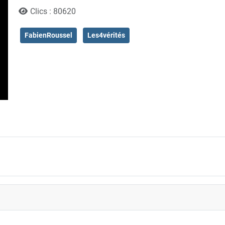
Clics : 80620
FabienRoussel
Les4vérités