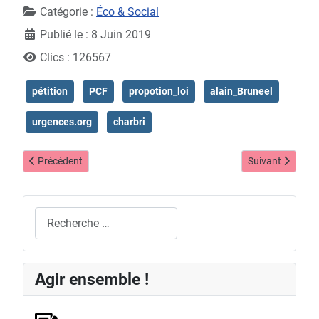
Catégorie :
Éco & Social
Publié le : 8 Juin 2019
Clics : 126567
pétition
PCF
propotion_loi
alain_Bruneel
urgences.org
charbri
Article précédent : Slam soignants
Article suivant 
Précédent
Suivant
Rechercher
Agir ensemble !