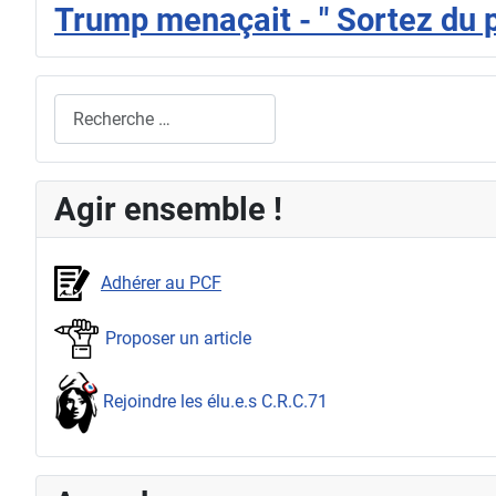
Trump menaçait - " Sortez du pa
Rechercher
Agir ensemble !
Adhérer au PCF
Proposer un article
Rejoindre les élu.e.s C.R.C.71