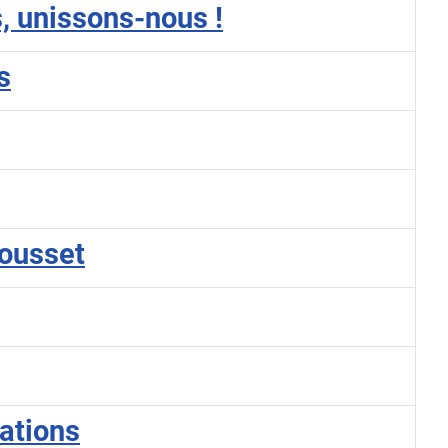
s, unissons-nous !
s
Rousset
ations