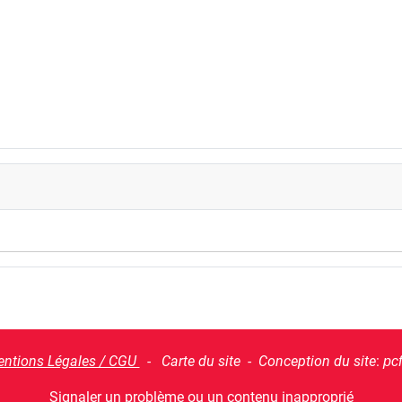
ntions Légales / CGU
- Carte du site - Conception du site
:
pc
Signaler un problème ou un contenu inapproprié