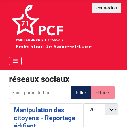
connexion
réseaux sociaux
Saisir partie du titre
Filtre
Effacer
Afficher #
Manipulation des
citoyens - Reportage
édifiant