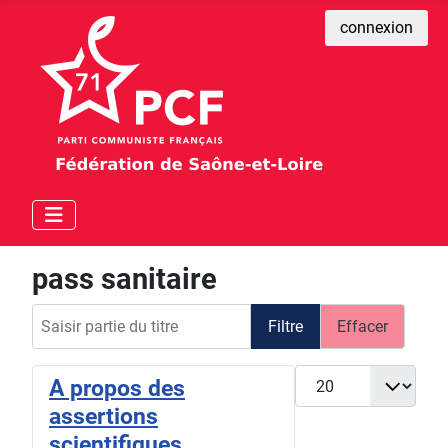
connexion
pass sanitaire
Saisir partie du titre
Filtre
Effacer
Afficher #
A propos des
assertions
scientifiques