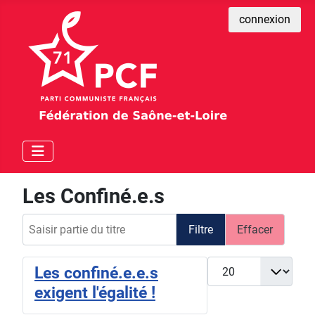
connexion
Les Confiné.e.s
Saisir partie du titre
Filtre
Effacer
Afficher #
Les confiné.e.e.s
exigent l'égalité !