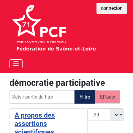
connexion
démocratie participative
Saisir partie du titre
Filtre
Effacer
Afficher #
A propos des
assertions
scientifiques