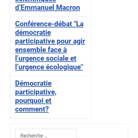
d’Emmanuel Macron
Conférence-débat "La
démocratie
participative pour agir
ensemble face à
l’urgence sociale et
l’urgence écologique"
Démocratie
participative,
pourquoi et
comment?
Rechercher