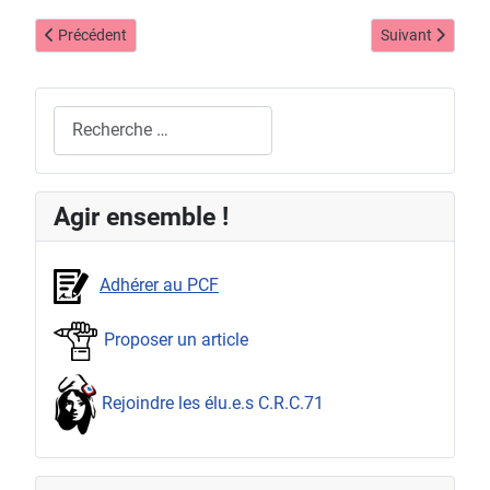
Article précédent : 83e anniversaire de la 1ʳᵉ réunion du Conseil na
Article suivant 
Précédent
Suivant
Rechercher
Agir ensemble !
Adhérer au PCF
Proposer un article
Rejoindre les élu.e.s C.R.C.71