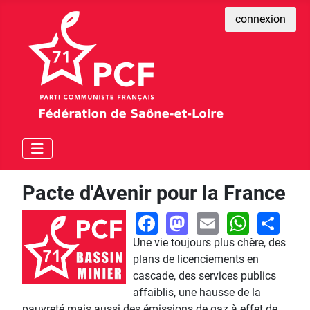
connexion
Pacte d'Avenir pour la France
Facebook
Mastodon
Email
What
Sh
Une vie toujours plus chère, des
plans de licenciements en
cascade, des services publics
affaiblis, une hausse de la
pauvreté mais aussi des émissions de gaz à effet de