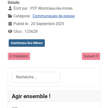
Détails
Écrit par :
PCF Montceau-les-mines
Catégorie :
Communiqués de presse
Publié le : 20 Septembre 2025
Clics : 125628
montceau-les-Mines
Article précédent : Qui se cache derrière l'organisation des banque
Article suivant :
Précédent
Suivant
Rechercher
Agir ensemble !