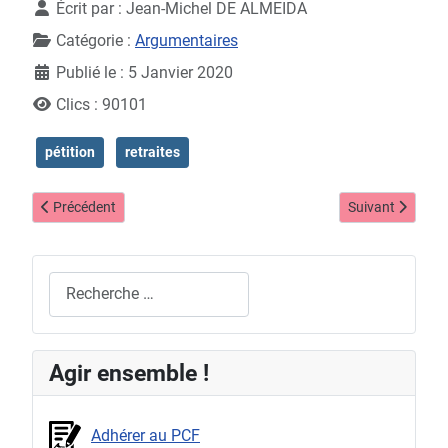
Écrit par :
Jean-Michel DE ALMEIDA
Catégorie :
Argumentaires
Publié le : 5 Janvier 2020
Clics : 90101
pétition
retraites
Article précédent : BlackRock, Cirelli et Macron
Article suivant 
Précédent
Suivant
Rechercher
Agir ensemble !
Adhérer au PCF